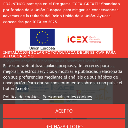
FDJ-NINCO participa en el Programa "ICEX-BREXIT" financiado
por fondos de la Unión Europea, para mitigar las consecuencias
adversas de la retirada del Reino Unido de la Unión. Ayudas
concedidas por ICEX en 2023
INSTALACIÓN SOLAR FOTOVOLTAICA DE 189,52 KWP PARA
AUTOCONSUMO
Proyecto acogido al programa de incentivos ligados al
Este sitio web utiliza cookies propias y de terceros para
autoconsumo en el sector residencial en el marco del Plan de
mejorar nuestros servicios y mostrarle publicidad relacionada
Recuperación, Transformación y Resiliencia, financiado por la
con sus preferencias mediante el análisis de sus hábitos de
Unión Europea - NextGenerationEU por un importe de 34.865,75€
navegación. Para dar su consentimiento sobre su uso pulse el
botón Acepto.
Política de cookies
Personnaliser les cookies
ACEPTO
Desarrollado por
Addis
RECHAZAR TODO