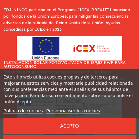
FDJ-NINCO participa en el Programa "ICEX-BREXIT" financiado
por fondos de la Unión Europea, para mitigar las consecuencias
adversas de la retirada del Reino Unido de la Unión. Ayudas
concedidas por ICEX en 2023
INSTALACIÓN SOLAR FOTOVOLTAICA DE 189,52 KWP PARA
AUTOCONSUMO
Proyecto acogido al programa de incentivos ligados al
Este sitio web utiliza cookies propias y de terceros para
autoconsumo en el sector residencial en el marco del Plan de
mejorar nuestros servicios y mostrarle publicidad relacionada
Recuperación, Transformación y Resiliencia, financiado por la
con sus preferencias mediante el análisis de sus hábitos de
Unión Europea - NextGenerationEU por un importe de 34.865,75€
navegación. Para dar su consentimiento sobre su uso pulse el
botón Acepto.
Política de cookies
Personnaliser les cookies
ACEPTO
Desarrollado por
Addis