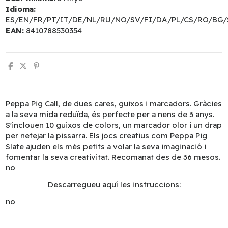
Idioma:
ES/EN/FR/PT/IT/DE/NL/RU/NO/SV/FI/DA/PL/CS/RO/BG/
EAN:
8410788530354
Peppa Pig Call, de dues cares, guixos i marcadors. Gràcies
a la seva mida reduïda, és perfecte per a nens de 3 anys.
S'inclouen 10 guixos de colors, un marcador olor i un drap
per netejar la pissarra. Els jocs creatius com Peppa Pig
Slate ajuden els més petits a volar la seva imaginació i
fomentar la seva creativitat. Recomanat des de 36 mesos.
no
Descarregueu aquí les instruccions:
no