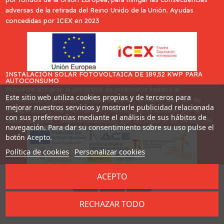
adversas de la retirada del Reino Unido de la Unión. Ayudas
concedidas por ICEX en 2023
INSTALACIÓN SOLAR FOTOVOLTAICA DE 189,52 KWP PARA
AUTOCONSUMO
Proyecto acogido al programa de incentivos ligados al
Este sitio web utiliza cookies propias y de terceros para
autoconsumo en el sector residencial en el marco del Plan de
mejorar nuestros servicios y mostrarle publicidad relacionada
Recuperación, Transformación y Resiliencia, financiado por la
con sus preferencias mediante el análisis de sus hábitos de
Unión Europea - NextGenerationEU por un importe de 34.865,75€
navegación. Para dar su consentimiento sobre su uso pulse el
botón Acepto.
Política de cookies
Personalizar cookies
ACEPTO
Desarrollado por
Addis
RECHAZAR TODO