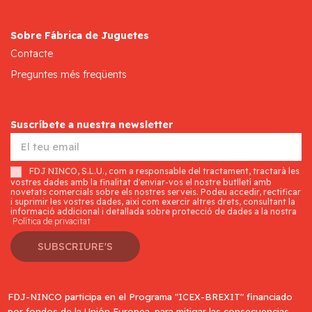
Sobre Fábrica de Juguetes
Contacte
Preguntes més freqüents
Suscríbete a nuestra newsletter
FDJ NINCO, S.L.U., com a responsable del tractament, tractarà les
vostres dades amb la finalitat d'enviar-vos el nostre butlletí amb
novetats comercials sobre els nostres serveis. Podeu accedir, rectificar
i suprimir les vostres dades, així com exercir altres drets, consultant la
informació addicional i detallada sobre protecció de dades a la nostra
Política de privacitat
SUBSCRIURE'S
FDJ-NINCO participa en el Programa "ICEX-BREXIT" financiado
por fondos de la Unión Europea, para mitigar las consecuencias