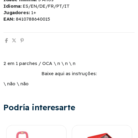
Idioma:
ES/EN/DE/FR/PT/IT
Jugadores:
1+
EAN:
8410788640015
2 em 1 parches / OCA \ n \ n \ n
Baixe aqui as instruções:
\ não
\ não
Podría interesarte