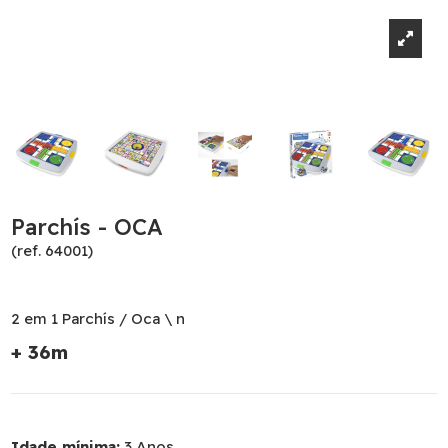
Parchís - OCA
(ref. 64001)
2 em 1 Parchís / Oca \ n
+ 36m
Idade mínima:
3 Anos