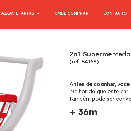
FAIXAS ETÁRIAS
ONDE COMPRAR
CONTACTO
2n1 Supermercado
(ref. 84158)
Antes de cozinhar, você 
melhor do que este car
também pode ser conver
+ 36m