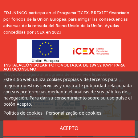
FDJ-NINCO participa en el Programa "ICEX-BREXIT" financiado
por fondos de la Unión Europea, para mitigar las consecuencias
adversas de la retirada del Reino Unido de la Unión. Ayudas
concedidas por ICEX en 2023
INSTALACIÓN SOLAR FOTOVOLTAICA DE 189,52 KWP PARA
AUTOCONSUMO
Proyecto acogido al programa de incentivos ligados al
Este sitio web utiliza cookies propias y de terceros para
autoconsumo en el sector residencial en el marco del Plan de
mejorar nuestros servicios y mostrarle publicidad relacionada
Recuperación, Transformación y Resiliencia, financiado por la
con sus preferencias mediante el análisis de sus hábitos de
Unión Europea - NextGenerationEU por un importe de 34.865,75€
navegación. Para dar su consentimiento sobre su uso pulse el
botón Acepto.
Política de cookies
Personalização de cookies
ACEPTO
Desarrollado por
Addis