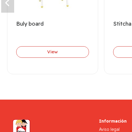
Buly board
Stitcha
View
Información
Aviso legal