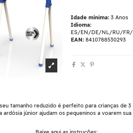
Idade mínima:
3 Anos
Idioma:
ES/EN/DE/NL/RU/FR/
EAN:
8410788530293
 seu tamanho reduzido é perfeito para crianças de 3
ardósia júnior ajudam os pequeninos a voarem sua im
Baixe aqui as instruções: