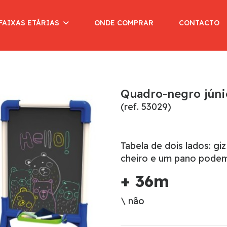
FAIXAS ETÁRIAS
ONDE COMPRAR
CONTACTO
Quadro-negro júni
(ref. 53029)
Tabela de dois lados: gi
cheiro e um pano podem 
+ 36m
\ não