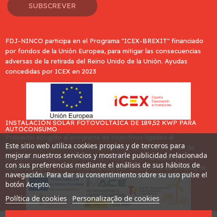
SUBSCREVER
FDJ-NINCO participa en el Programa "ICEX-BREXIT" financiado
por fondos de la Unión Europea, para mitigar las consecuencias
adversas de la retirada del Reino Unido de la Unión. Ayudas
concedidas por ICEX en 2023
INSTALACIÓN SOLAR FOTOVOLTAICA DE 189,52 KWP PARA
AUTOCONSUMO
Proyecto acogido al programa de incentivos ligados al
Este sitio web utiliza cookies propias y de terceros para
autoconsumo en el sector residencial en el marco del Plan de
mejorar nuestros servicios y mostrarle publicidad relacionada
Recuperación, Transformación y Resiliencia, financiado por la
con sus preferencias mediante el análisis de sus hábitos de
Unión Europea - NextGenerationEU por un importe de 34.865,75€
navegación. Para dar su consentimiento sobre su uso pulse el
botón Acepto.
Política de cookies
Personalização de cookies