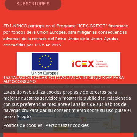
SUBSCRIURE'S
FDJ-NINCO participa en el Programa "ICEX-BREXIT" financiado
por fondos de la Unión Europea, para mitigar las consecuencias
adversas de la retirada del Reino Unido de la Unión. Ayudas
concedidas por ICEX en 2023
INSTALACIÓN SOLAR FOTOVOLTAICA DE 189,52 KWP PARA
AUTOCONSUMO
Proyecto acogido al programa de incentivos ligados al
Este sitio web utiliza cookies propias y de terceros para
autoconsumo en el sector residencial en el marco del Plan de
mejorar nuestros servicios y mostrarle publicidad relacionada
Recuperación, Transformación y Resiliencia, financiado por la
con sus preferencias mediante el análisis de sus hábitos de
Unión Europea - NextGenerationEU por un importe de 34.865,75€
navegación. Para dar su consentimiento sobre su uso pulse el
botón Acepto.
Política de cookies
Personalizar cookies