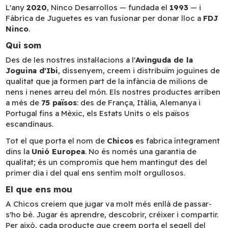
L'any
2020
, Ninco Desarrollos — fundada el
1993
— i
Fábrica de Juguetes es van fusionar per donar lloc a
FDJ
Ninco
.
Qui som
Des de les nostres instal·lacions a l'
Avinguda de la
Joguina d'Ibi
, dissenyem, creem i distribuïm joguines de
qualitat que ja formen part de la infància de milions de
nens i nenes arreu del món. Els nostres productes arriben
a més de
75 països
: des de França, Itàlia, Alemanya i
Portugal fins a Mèxic, els Estats Units o els països
escandinaus.
Tot el que porta el nom de
Chicos
es fabrica íntegrament
dins la
Unió Europea
. No és només una garantia de
qualitat; és un compromís que hem mantingut des del
primer dia i del qual ens sentim molt orgullosos.
El que ens mou
A Chicos creiem que jugar va molt més enllà de passar-
s'ho bé. Jugar és aprendre, descobrir, créixer i compartir.
Per això, cada producte que creem porta el segell del