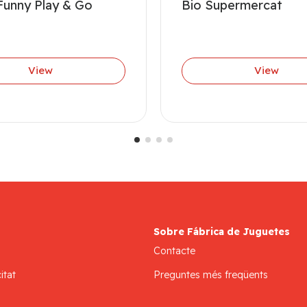
Funny Play & Go
Bio Supermercat
View
View
Sobre Fábrica de Juguetes
Contacte
itat
Preguntes més freqüents