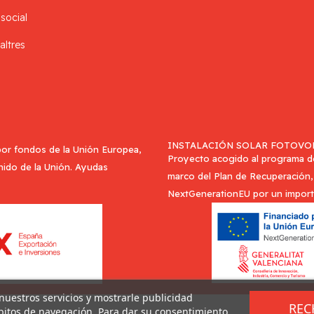
 social
altres
INSTALACIÓN SOLAR FOTOVOL
or fondos de la Unión Europea,
Proyecto acogido al programa de 
Unido de la Unión. Ayudas
marco del Plan de Recuperación, 
NextGenerationEU por un import
 nuestros servicios y mostrarle publicidad
REC
ábitos de navegación. Para dar su consentimiento