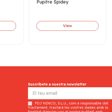
Pupitre Spidey
View
Suscríbete a nuestra newsletter
FDJ NINCO, S.L.U., com a responsable del
tractament, tractarà les vostres dades amb la
finalitat d'enviar-vos el nostre butlletí amb