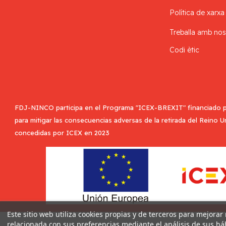
Política de xarxa
Treballa amb nos
Codi ètic
FDJ-NINCO participa en el Programa "ICEX-BREXIT" financiado p
para mitigar las consecuencias adversas de la retirada del Reino 
concedidas por ICEX en 2023
Este sitio web utiliza cookies propias y de terceros para mejorar
relacionada con sus preferencias mediante el análisis de sus h