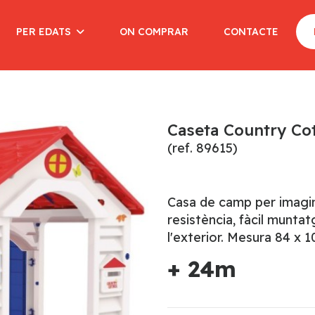
PER EDATS
ON COMPRAR
CONTACTE
Caseta Country Co
(ref. 89615)
Casa de camp per imagina
resistència, fàcil muntat
l'exterior. Mesura 84 x 
+ 24m