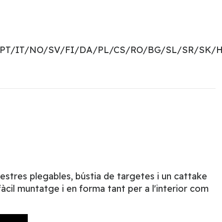
PT/IT/NO/SV/FI/DA/PL/CS/RO/BG/SL/SR/SK/H
nestres plegables, bústia de targetes i un cattake
àcil muntatge i en forma tant per a l'interior com