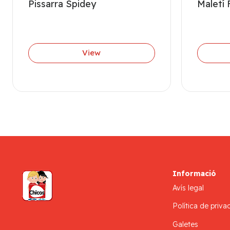
Pissarra Spidey
Maletí 
View
Informació
Avís legal
Política de privac
Galetes