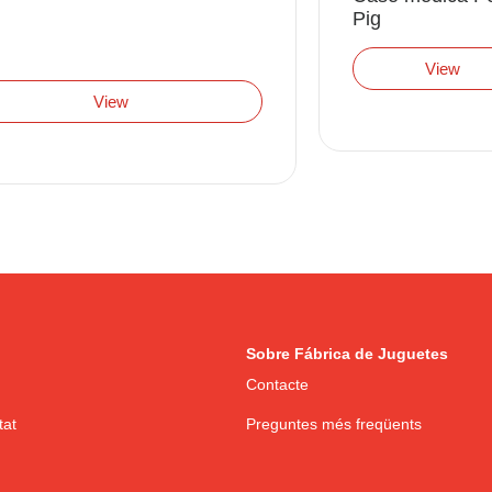
Pig
View
View
Sobre Fábrica de Juguetes
Contacte
tat
Preguntes més freqüents