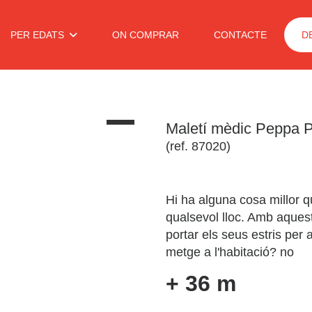
PER EDATS
ON COMPRAR
CONTACTE
D
Maletí mèdic Peppa P
(ref. 87020)
Hi ha alguna cosa millor q
qualsevol lloc. Amb aquest
portar els seus estris per 
metge a l'habitació? no
+ 36 m