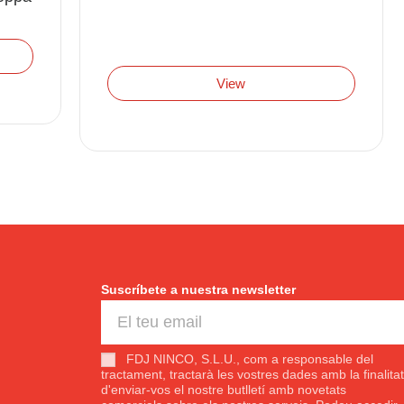
View
Suscríbete a nuestra newsletter
FDJ NINCO, S.L.U., com a responsable del
tractament, tractarà les vostres dades amb la finalitat
d'enviar-vos el nostre butlletí amb novetats