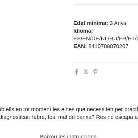
Edat mínima:
3 Anys
Idioma:
ES/EN/DE/NL/RU/FR/PT/
EAN:
8410788870207
ells en tot moment les eines que necessiten per practica
i diagnosticar: febre, tos, mal de panxa? Res no escapa 
Baixeu les instruccions: