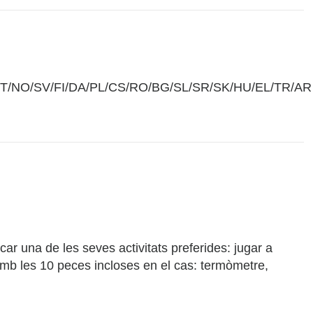
IT/NO/SV/FI/DA/PL/CS/RO/BG/SL/SR/SK/HU/EL/TR/AR
r una de les seves activitats preferides: jugar a
amb les 10 peces incloses en el cas: termòmetre,