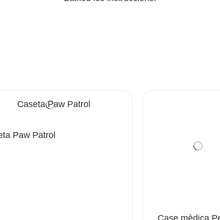
ta Paw Patrol
Case mèdica P