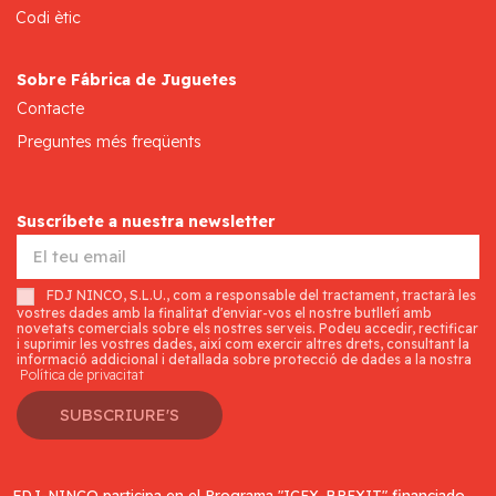
Codi ètic
Sobre Fábrica de Juguetes
Contacte
Preguntes més freqüents
Suscríbete a nuestra newsletter
FDJ NINCO, S.L.U., com a responsable del tractament, tractarà les
vostres dades amb la finalitat d'enviar-vos el nostre butlletí amb
novetats comercials sobre els nostres serveis. Podeu accedir, rectificar
i suprimir les vostres dades, així com exercir altres drets, consultant la
informació addicional i detallada sobre protecció de dades a la nostra
Política de privacitat
SUBSCRIURE'S
FDJ-NINCO participa en el Programa "ICEX-BREXIT" financiado