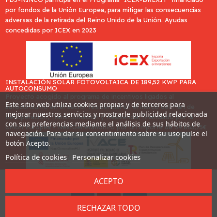
por fondos de la Unión Europea, para mitigar las consecuencias
adversas de la retirada del Reino Unido de la Unión. Ayudas
concedidas por ICEX en 2023
INSTALACIÓN SOLAR FOTOVOLTAICA DE 189,52 KWP PARA
AUTOCONSUMO
Proyecto acogido al programa de incentivos ligados al
Este sitio web utiliza cookies propias y de terceros para
autoconsumo en el sector residencial en el marco del Plan de
mejorar nuestros servicios y mostrarle publicidad relacionada
Recuperación, Transformación y Resiliencia, financiado por la
con sus preferencias mediante el análisis de sus hábitos de
Unión Europea - NextGenerationEU por un importe de 34.865,75€
navegación. Para dar su consentimiento sobre su uso pulse el
botón Acepto.
Política de cookies
Personalizar cookies
ACEPTO
Desarrollado por
Addis
RECHAZAR TODO