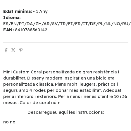
Edat mínima:
- 1 Any
Idioma:
ES/EN/PT/DA/ZH/AR/SV/TR/FI/FR/IT/DE/PL/NL/NO/RU/
EAN:
8410788360142
Mini Custom Coral personalitzada de gran resistència i
durabilitat. Disseny modern inspirat en una bicicleta
personalitzada clàssica. Pians molt lleugers, pràctics i
segurs amb 4 rodes per donar més estabilitat. Adequat
per a interiors i exteriors. Per a nens i nenes d'entre 10 i 36
mesos. Color de coral núm
Descarregueu aquí les instruccions:
no
no