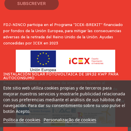
SUBSCREVER
FDJ-NINCO participa en el Programa "ICEX-BREXIT" financiado
por fondos de la Unión Europea, para mitigar las consecuencias
adversas de la retirada del Reino Unido de la Unión. Ayudas
concedidas por ICEX en 2023
INSTALACIÓN SOLAR FOTOVOLTAICA DE 189,52 KWP PARA
AUTOCONSUMO
Proyecto acogido al programa de incentivos ligados al
Este sitio web utiliza cookies propias y de terceros para
autoconsumo en el sector residencial en el marco del Plan de
mejorar nuestros servicios y mostrarle publicidad relacionada
Recuperación, Transformación y Resiliencia, financiado por la
con sus preferencias mediante el análisis de sus hábitos de
Unión Europea - NextGenerationEU por un importe de 34.865,75€
navegación. Para dar su consentimiento sobre su uso pulse el
botón Acepto.
Política de cookies
Personalização de cookies