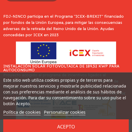
FDJ-NINCO participa en el Programa "ICEX-BREXIT" financiado
por fondos de la Unión Europea, para mitigar las consecuencias
adversas de la retirada del Reino Unido de la Unión. Ayudas
concedidas por ICEX en 2023
INSTALACIÓN SOLAR FOTOVOLTAICA DE 189,52 KWP PARA
AUTOCONSUMO
Proyecto acogido al programa de incentivos ligados al
Este sitio web utiliza cookies propias y de terceros para
autoconsumo en el sector residencial en el marco del Plan de
mejorar nuestros servicios y mostrarle publicidad relacionada
Recuperación, Transformación y Resiliencia, financiado por la
con sus preferencias mediante el análisis de sus hábitos de
Unión Europea - NextGenerationEU por un importe de 34.865,75€
navegación. Para dar su consentimiento sobre su uso pulse el
botón Acepto.
Política de cookies
Personalizar cookies
ACEPTO
Desarrollado por
Addis