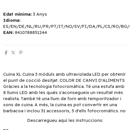
Edat mínima:
3 Anys
Idioma:
ES/EN/DE/NL/RU/FR/PT/IT/NO/SV/FI/DA/PL/CS/RO/BG/
EAN:
8410788851244
Cuina XL Cuina 3 mòduls amb ultraviolada LED per obtenir
el punt de cocció desitjat. COLOR DE CANVI D'ALIMENTS
Gràcies a la tecnologia fotocromàtica. Té una estufa amb
8 llums LED amb les quals s'aconsegueix un resultat més
realista. També té una llum de forn amb temporitzador i
sons de cuina. A més, la cuina es pot convertir en una
barbacoa i inclou 31 accessoris, 5 d'ells fotocromàtics. no
Descarregueu aquí les instruccions:
no