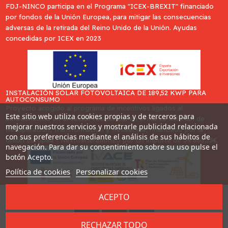
FDJ-NINCO participa en el Programa "ICEX-BREXIT" financiado
por fondos de la Unión Europea, para mitigar las consecuencias
adversas de la retirada del Reino Unido de la Unión. Ayudas
concedidas por ICEX en 2023
INSTALACIÓN SOLAR FOTOVOLTAICA DE 189,52 KWP PARA
AUTOCONSUMO
Proyecto acogido al programa de incentivos ligados al
Este sitio web utiliza cookies propias y de terceros para
autoconsumo en el sector residencial en el marco del Plan de
mejorar nuestros servicios y mostrarle publicidad relacionada
Recuperación, Transformación y Resiliencia, financiado por la
con sus preferencias mediante el análisis de sus hábitos de
Unión Europea - NextGenerationEU por un importe de 34.865,75€
navegación. Para dar su consentimiento sobre su uso pulse el
botón Acepto.
Política de cookies
Personalizar cookies
ACEPTO
Desarrollado por
Addis
RECHAZAR TODO